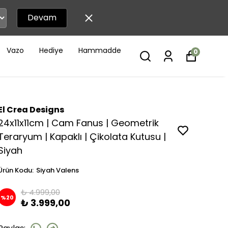
Devam
Vazo
Hediye
Hammadde
0
El Crea Designs
24x11x11cm | Cam Fanus | Geometrik
Teraryum | Kapaklı | Çikolata Kutusu |
Siyah
Ürün Kodu
:
Siyah Valens
₺ 4.999,00
%
20
₺ 3.999,00