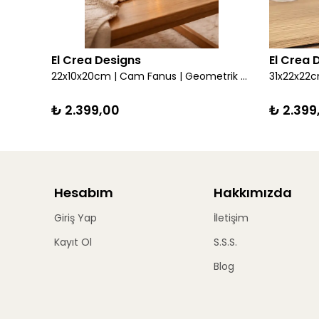
El Crea Designs
El Crea 
21x21x17cm | Cam Fanus | Geometrik Teraryum | Çikolata Kutusu | Pirinç & Gold, Bakır, Gümüş, Siyah
22x10x20cm | Cam Fanus | Geometrik Teraryum | Çikolata Kutusu | Siyah
₺ 2.399,00
₺ 2.399
Hesabım
Hakkımızda
Giriş Yap
İletişim
Kayıt Ol
S.S.S.
Blog