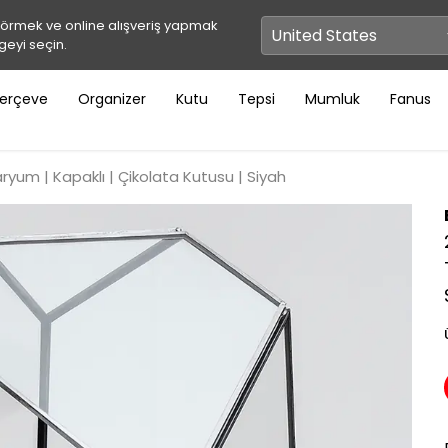
görmek ve online alışveriş yapmak
geyi seçin.
erçeve
Organizer
Kutu
Tepsi
Mumluk
Fanus
yum | Kapaklı | Çikolata Kutusu | Siyah