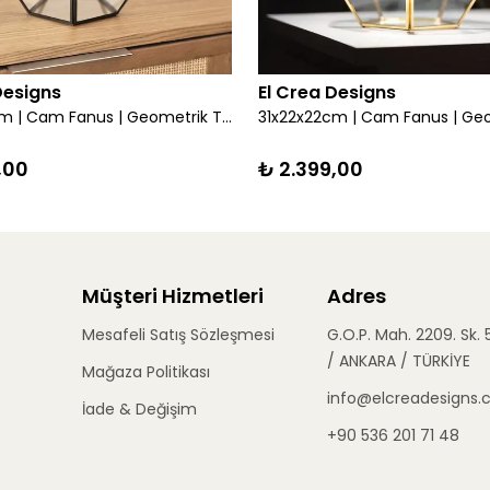
Designs
El Crea Designs
31x22x22cm | Cam Fanus | Geometrik Teraryum | Kapaklı | Çikolata Kutusu | Siyah
,00
₺ 2.399,00
Müşteri Hizmetleri
Adres
Mesafeli Satış Sözleşmesi
G.O.P. Mah. 2209. Sk. 
/ ANKARA / TÜRKİYE
Mağaza Politikası
info@elcreadesigns
İade & Değişim
+90 536 201 71 48