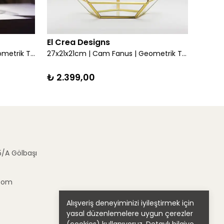
El Crea Designs
El Cr
31x22x22cm | Cam Fanus | Geometrik Teraryum | Kapaklı | Çikolata Kutusu | Pirinç & Gold, Bakır, Gümüş, Siyah
27x21x21cm | Cam Fanus | Geometrik Teraryum | Çikolata Kutusu | Pirinç & Gold, Bakır, Gümüş, Siyah
₺ 2.399,00
₺ 7.9
5/A Gölbaşı
.com
Alışveriş deneyiminizi iyileştirmek için
yasal düzenlemelere uygun çerezler