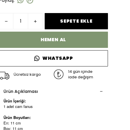
Paylaş
:
SEPETE EKLE
HEMEN AL
WHATSAPP
14 gün içinde
Ücretsiz kargo
iade değişim
Ürün Açıklaması
Ürün İçeriği:
1 adet cam fanus
Ürün Boyutları:
En: 11 cm
Boy: 11 cm