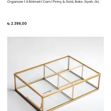
Organizer | 4 Bölmeli | Cam | Pirinç & Gold, Bakır, Siyah, Gümüş
₺ 2.399,00