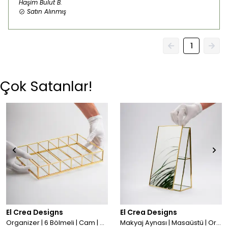
Haşim Bulut
B.
Satın Alınmış
1
Çok Satanlar!
El Crea Designs
El Crea Designs
Organizer | 6 Bölmeli | Cam | Pirinç & Gold, Bakır, Siyah, Gümüş
Makyaj Aynası | Masaüstü | Organizer | Pirinç & Gold